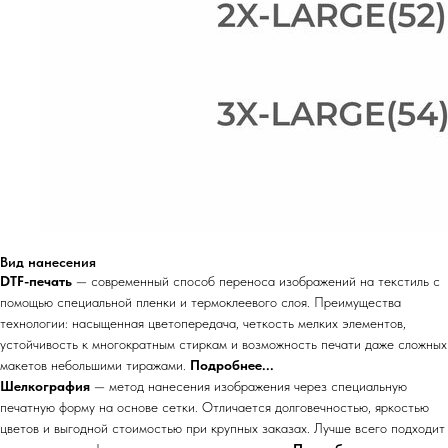
Вид нанесения
DTF-печать
— современный способ переноса изображений на текстиль с
помощью специальной пленки и термоклеевого слоя. Преимущества
технологии: насыщенная цветопередача, четкость мелких элементов,
устойчивость к многократным стиркам и возможность печати даже сложных
макетов небольшими тиражами.
Подробнее...
Шелкографи
я
— метод нанесения изображения через специальную
печатную форму на основе сетки. Отличается долговечностью, яркостью
цветов и выгодной стоимостью при крупных заказах. Лучше всего подходит